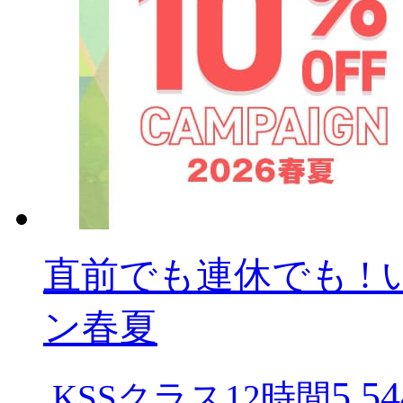
直前でも連休でも ! 
ン春夏
5,54
KSSクラス12時間