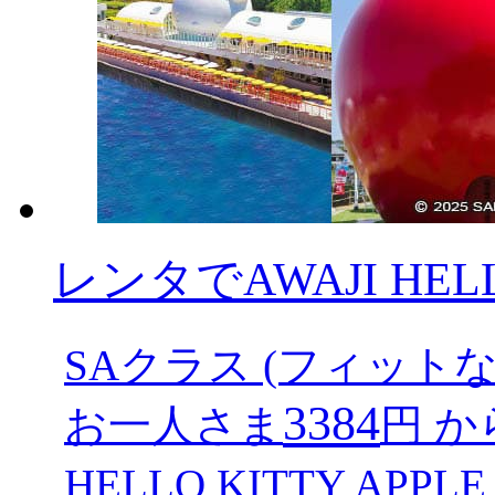
レンタでAWAJI HELLO
SAクラス (フィットな
3384
お一人さま
円 か
HELLO KITTY AP