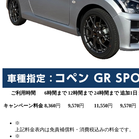
ご利用時間
6時間まで
12時間まで
24時間まで
追加1日
キャンペーン料金
8,360
円
9,570
円
11,550
円
9,570
円
※
上記料金表内は免責補償料・消費税込みの料金です。
※