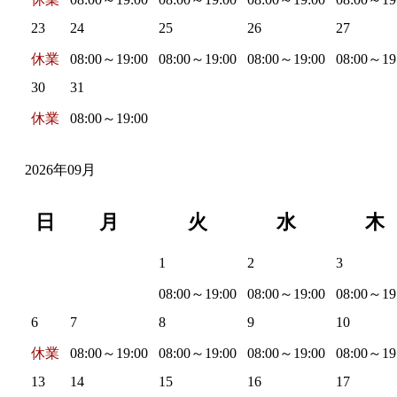
23
24
25
26
27
休業
08:00～19:00
08:00～19:00
08:00～19:00
08:00～19
30
31
休業
08:00～19:00
2026年09月
日
月
火
水
木
1
2
3
08:00～19:00
08:00～19:00
08:00～19
6
7
8
9
10
休業
08:00～19:00
08:00～19:00
08:00～19:00
08:00～19
13
14
15
16
17