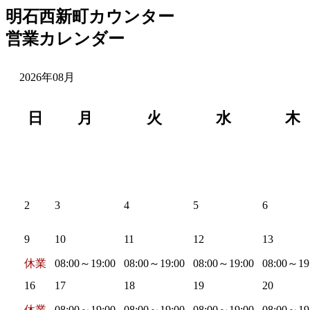
明石西新町カウンター
営業カレンダー
2026年08月
日
月
火
水
木
2
3
4
5
6
9
10
11
12
13
休業
08:00～19:00
08:00～19:00
08:00～19:00
08:00～19
16
17
18
19
20
休業
08:00～19:00
08:00～19:00
08:00～19:00
08:00～19