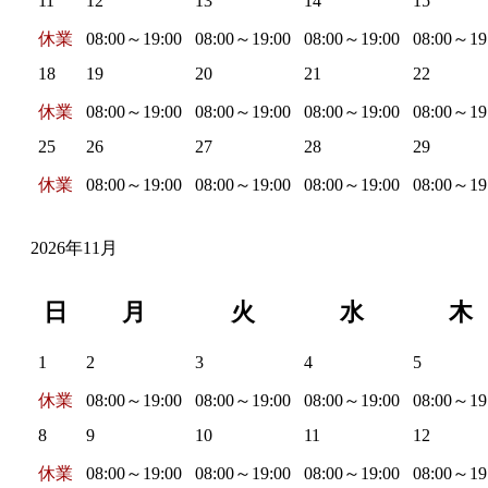
11
12
13
14
15
休業
08:00～19:00
08:00～19:00
08:00～19:00
08:00～19
18
19
20
21
22
休業
08:00～19:00
08:00～19:00
08:00～19:00
08:00～19
25
26
27
28
29
休業
08:00～19:00
08:00～19:00
08:00～19:00
08:00～19
2026年11月
日
月
火
水
木
1
2
3
4
5
休業
08:00～19:00
08:00～19:00
08:00～19:00
08:00～19
8
9
10
11
12
休業
08:00～19:00
08:00～19:00
08:00～19:00
08:00～19