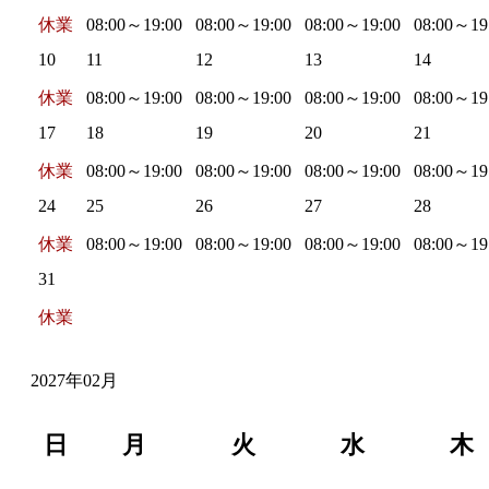
休業
08:00～19:00
08:00～19:00
08:00～19:00
08:00～19
10
11
12
13
14
休業
08:00～19:00
08:00～19:00
08:00～19:00
08:00～19
17
18
19
20
21
休業
08:00～19:00
08:00～19:00
08:00～19:00
08:00～19
24
25
26
27
28
休業
08:00～19:00
08:00～19:00
08:00～19:00
08:00～19
31
休業
2027年02月
日
月
火
水
木