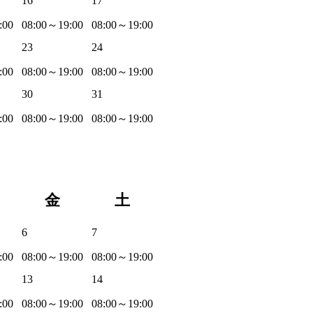
16
17
:00
08:00～19:00
08:00～19:00
23
24
:00
08:00～19:00
08:00～19:00
30
31
:00
08:00～19:00
08:00～19:00
金
土
6
7
:00
08:00～19:00
08:00～19:00
13
14
:00
08:00～19:00
08:00～19:00