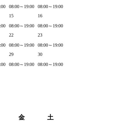
:00
08:00～19:00
08:00～19:00
15
16
:00
08:00～19:00
08:00～19:00
22
23
:00
08:00～19:00
08:00～19:00
29
30
:00
08:00～19:00
08:00～19:00
金
土