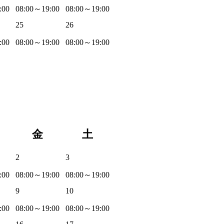
:00
08:00～19:00
08:00～19:00
25
26
:00
08:00～19:00
08:00～19:00
金
土
2
3
:00
08:00～19:00
08:00～19:00
9
10
:00
08:00～19:00
08:00～19:00