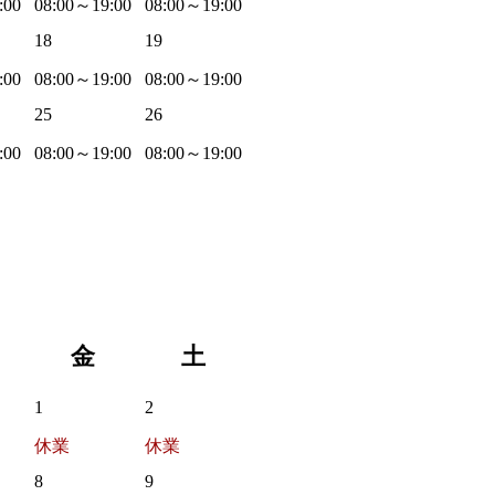
:00
08:00～19:00
08:00～19:00
18
19
:00
08:00～19:00
08:00～19:00
25
26
:00
08:00～19:00
08:00～19:00
金
土
1
2
休業
休業
8
9