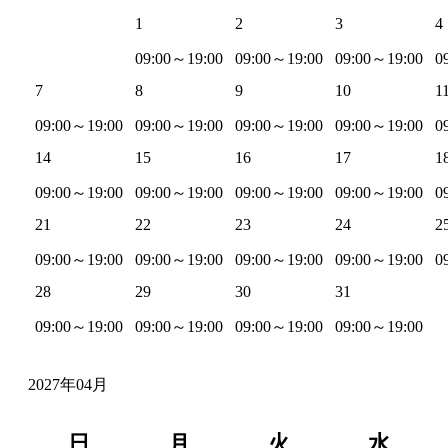
1
2
3
4
09:00～19:00
09:00～19:00
09:00～19:00
0
7
8
9
10
1
09:00～19:00
09:00～19:00
09:00～19:00
09:00～19:00
0
14
15
16
17
1
09:00～19:00
09:00～19:00
09:00～19:00
09:00～19:00
0
21
22
23
24
2
09:00～19:00
09:00～19:00
09:00～19:00
09:00～19:00
0
28
29
30
31
09:00～19:00
09:00～19:00
09:00～19:00
09:00～19:00
2027年04月
日
月
火
水