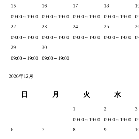
15
16
17
18
1
09:00～19:00
09:00～19:00
09:00～19:00
09:00～19:00
0
22
23
24
25
2
09:00～19:00
09:00～19:00
09:00～19:00
09:00～19:00
0
29
30
09:00～19:00
09:00～19:00
2026年12月
日
月
火
水
1
2
3
09:00～19:00
09:00～19:00
0
6
7
8
9
1