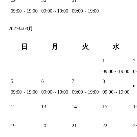
29
30
31
09:00～19:00
09:00～19:00
09:00～19:00
2027年09月
日
月
火
水
1
2
09:00～19:00
0
5
6
7
8
9
09:00～19:00
09:00～19:00
09:00～19:00
09:00～19:00
12
13
14
15
1
19
20
21
22
2