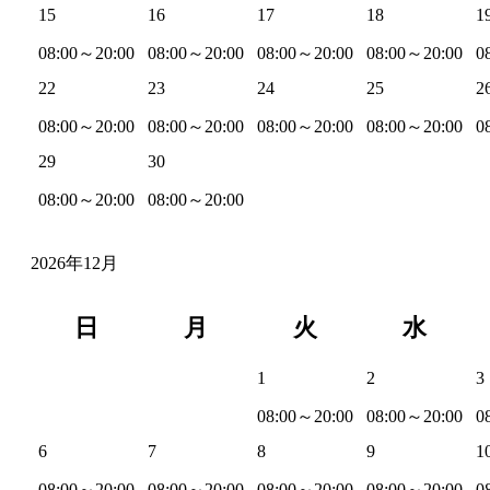
15
16
17
18
1
08:00～20:00
08:00～20:00
08:00～20:00
08:00～20:00
0
22
23
24
25
2
08:00～20:00
08:00～20:00
08:00～20:00
08:00～20:00
0
29
30
08:00～20:00
08:00～20:00
2026年12月
日
月
火
水
1
2
3
08:00～20:00
08:00～20:00
0
6
7
8
9
1
08:00～20:00
08:00～20:00
08:00～20:00
08:00～20:00
0