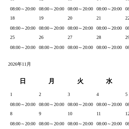
08:00～20:00
08:00～20:00
08:00～20:00
08:00～20:00
0
18
19
20
21
2
08:00～20:00
08:00～20:00
08:00～20:00
08:00～20:00
0
25
26
27
28
2
08:00～20:00
08:00～20:00
08:00～20:00
08:00～20:00
0
2026年11月
日
月
火
水
1
2
3
4
5
08:00～20:00
08:00～20:00
08:00～20:00
08:00～20:00
0
8
9
10
11
1
08:00～20:00
08:00～20:00
08:00～20:00
08:00～20:00
0