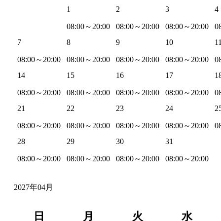
1
2
3
4
08:00～20:00
08:00～20:00
08:00～20:00
0
7
8
9
10
1
08:00～20:00
08:00～20:00
08:00～20:00
08:00～20:00
0
14
15
16
17
1
08:00～20:00
08:00～20:00
08:00～20:00
08:00～20:00
0
21
22
23
24
2
08:00～20:00
08:00～20:00
08:00～20:00
08:00～20:00
0
28
29
30
31
08:00～20:00
08:00～20:00
08:00～20:00
08:00～20:00
2027年04月
日
月
火
水