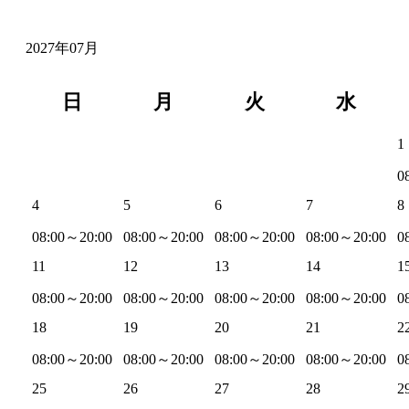
2027年07月
日
月
火
水
1
0
4
5
6
7
8
08:00～20:00
08:00～20:00
08:00～20:00
08:00～20:00
0
11
12
13
14
1
08:00～20:00
08:00～20:00
08:00～20:00
08:00～20:00
0
18
19
20
21
2
08:00～20:00
08:00～20:00
08:00～20:00
08:00～20:00
0
25
26
27
28
2