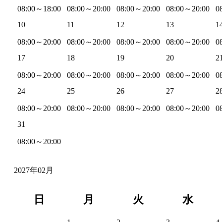
08:00～18:00
08:00～20:00
08:00～20:00
08:00～20:00
0
10
11
12
13
1
08:00～20:00
08:00～20:00
08:00～20:00
08:00～20:00
0
17
18
19
20
2
08:00～20:00
08:00～20:00
08:00～20:00
08:00～20:00
0
24
25
26
27
2
08:00～20:00
08:00～20:00
08:00～20:00
08:00～20:00
0
31
08:00～20:00
2027年02月
日
月
火
水