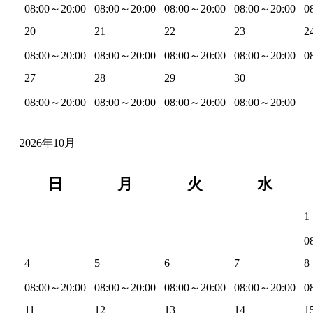
08:00～20:00
08:00～20:00
08:00～20:00
08:00～20:00
0
20
21
22
23
2
08:00～20:00
08:00～20:00
08:00～20:00
08:00～20:00
0
27
28
29
30
08:00～20:00
08:00～20:00
08:00～20:00
08:00～20:00
2026年10月
日
月
火
水
1
0
4
5
6
7
8
08:00～20:00
08:00～20:00
08:00～20:00
08:00～20:00
0
11
12
13
14
1