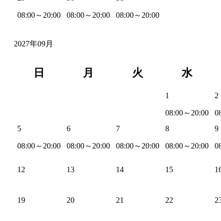
08:00～20:00
08:00～20:00
08:00～20:00
2027年09月
日
月
火
水
1
2
08:00～20:00
0
5
6
7
8
9
08:00～20:00
08:00～20:00
08:00～20:00
08:00～20:00
0
12
13
14
15
1
19
20
21
22
2