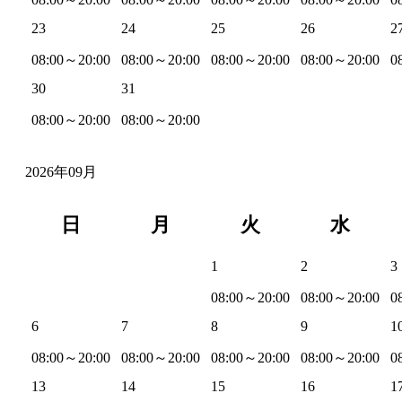
23
24
25
26
2
08:00～20:00
08:00～20:00
08:00～20:00
08:00～20:00
0
30
31
08:00～20:00
08:00～20:00
2026年09月
日
月
火
水
1
2
3
08:00～20:00
08:00～20:00
0
6
7
8
9
1
08:00～20:00
08:00～20:00
08:00～20:00
08:00～20:00
0
13
14
15
16
1