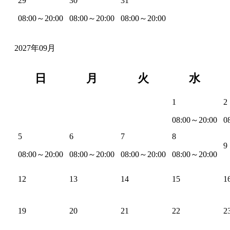
29
30
31
08:00～20:00
08:00～20:00
08:00～20:00
2027年09月
日
月
火
水
1
2
08:00～20:00
0
5
6
7
8
9
08:00～20:00
08:00～20:00
08:00～20:00
08:00～20:00
12
13
14
15
1
19
20
21
22
2