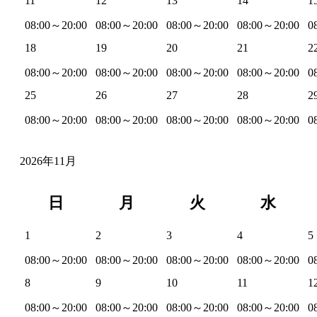
11
12
13
14
1
08:00～20:00
08:00～20:00
08:00～20:00
08:00～20:00
0
18
19
20
21
2
08:00～20:00
08:00～20:00
08:00～20:00
08:00～20:00
0
25
26
27
28
2
08:00～20:00
08:00～20:00
08:00～20:00
08:00～20:00
0
2026年11月
日
月
火
水
1
2
3
4
5
08:00～20:00
08:00～20:00
08:00～20:00
08:00～20:00
0
8
9
10
11
1
08:00～20:00
08:00～20:00
08:00～20:00
08:00～20:00
0