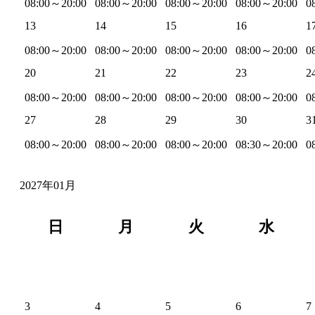
08:00～20:00
08:00～20:00
08:00～20:00
08:00～20:00
0
13
14
15
16
1
08:00～20:00
08:00～20:00
08:00～20:00
08:00～20:00
0
20
21
22
23
2
08:00～20:00
08:00～20:00
08:00～20:00
08:00～20:00
0
27
28
29
30
3
08:00～20:00
08:00～20:00
08:00～20:00
08:30～20:00
0
2027年01月
日
月
火
水
3
4
5
6
7