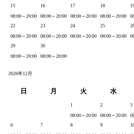
15
16
17
18
1
08:00～20:00
08:00～20:00
08:00～20:00
08:00～20:00
0
22
23
24
25
2
08:00～20:00
08:00～20:00
08:00～20:00
08:00～20:00
0
29
30
08:00～20:00
08:00～20:00
2026年12月
日
月
火
水
1
2
3
08:00～20:00
08:00～20:00
0
6
7
8
9
1