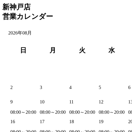
新神戸店
営業カレンダー
2026年08月
日
月
火
水
2
3
4
5
6
9
10
11
12
1
08:00～20:00
08:00～20:00
08:00～20:00
08:00～20:00
0
16
17
18
19
2
08:00～20:00
08:00～20:00
08:00～20:00
08:00～20:00
0