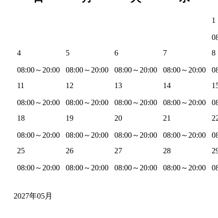
1
0
4
5
6
7
8
08:00～20:00
08:00～20:00
08:00～20:00
08:00～20:00
0
11
12
13
14
1
08:00～20:00
08:00～20:00
08:00～20:00
08:00～20:00
0
18
19
20
21
2
08:00～20:00
08:00～20:00
08:00～20:00
08:00～20:00
0
25
26
27
28
2
08:00～20:00
08:00～20:00
08:00～20:00
08:00～20:00
0
2027年05月