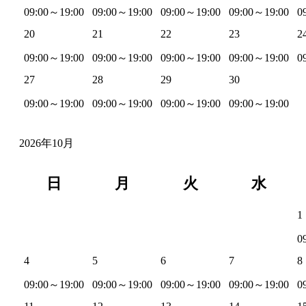
09:00～19:00
09:00～19:00
09:00～19:00
09:00～19:00
0
20
21
22
23
2
09:00～19:00
09:00～19:00
09:00～19:00
09:00～19:00
0
27
28
29
30
09:00～19:00
09:00～19:00
09:00～19:00
09:00～19:00
2026年10月
日
月
火
水
1
0
4
5
6
7
8
09:00～19:00
09:00～19:00
09:00～19:00
09:00～19:00
0