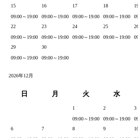
15
16
17
18
1
09:00～19:00
09:00～19:00
09:00～19:00
09:00～19:00
0
22
23
24
25
2
09:00～19:00
09:00～19:00
09:00～19:00
09:00～19:00
0
29
30
09:00～19:00
09:00～19:00
2026年12月
日
月
火
水
1
2
3
09:00～19:00
09:00～19:00
0
6
7
8
9
1