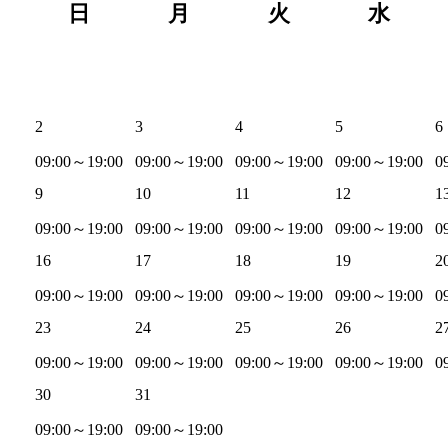
日
月
火
水
2
3
4
5
6
09:00～19:00
09:00～19:00
09:00～19:00
09:00～19:00
0
9
10
11
12
1
09:00～19:00
09:00～19:00
09:00～19:00
09:00～19:00
0
16
17
18
19
2
09:00～19:00
09:00～19:00
09:00～19:00
09:00～19:00
0
23
24
25
26
2
09:00～19:00
09:00～19:00
09:00～19:00
09:00～19:00
0
30
31
09:00～19:00
09:00～19:00