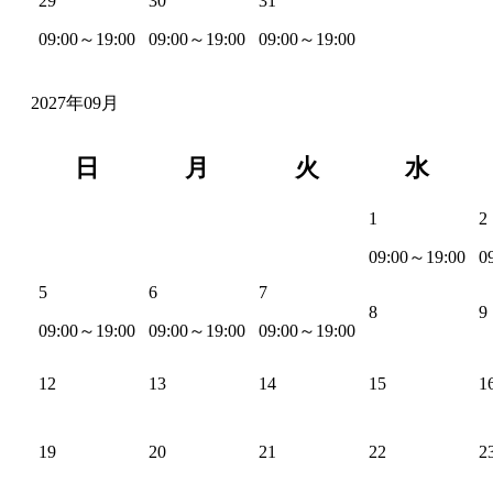
29
30
31
09:00～19:00
09:00～19:00
09:00～19:00
2027年09月
日
月
火
水
1
2
09:00～19:00
0
5
6
7
8
9
09:00～19:00
09:00～19:00
09:00～19:00
12
13
14
15
1
19
20
21
22
2