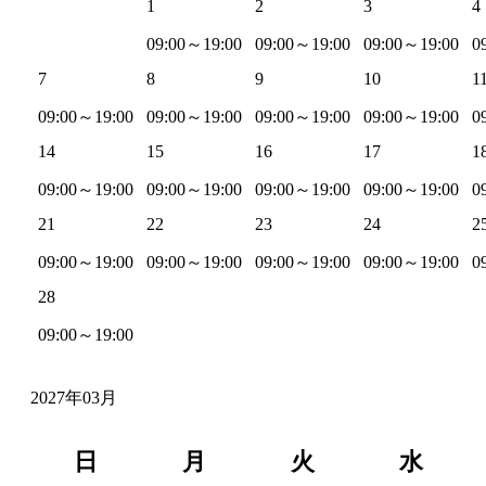
1
2
3
4
09:00～19:00
09:00～19:00
09:00～19:00
0
7
8
9
10
1
09:00～19:00
09:00～19:00
09:00～19:00
09:00～19:00
0
14
15
16
17
1
09:00～19:00
09:00～19:00
09:00～19:00
09:00～19:00
0
21
22
23
24
2
09:00～19:00
09:00～19:00
09:00～19:00
09:00～19:00
0
28
09:00～19:00
2027年03月
日
月
火
水