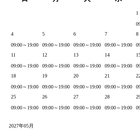
1
0
4
5
6
7
8
09:00～19:00
09:00～19:00
09:00～19:00
09:00～19:00
0
11
12
13
14
1
09:00～19:00
09:00～19:00
09:00～19:00
09:00～19:00
0
18
19
20
21
2
09:00～19:00
09:00～19:00
09:00～19:00
09:00～19:00
0
25
26
27
28
2
09:00～19:00
09:00～19:00
09:00～19:00
09:00～19:00
0
2027年05月