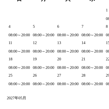
1
0
4
5
6
7
8
08:00～20:00
08:00～20:00
08:00～20:00
08:00～20:00
0
11
12
13
14
1
08:00～20:00
08:00～20:00
08:00～20:00
08:00～20:00
0
18
19
20
21
2
08:00～20:00
08:00～20:00
08:00～20:00
08:00～20:00
0
25
26
27
28
2
08:00～20:00
08:00～20:00
08:00～20:00
08:00～20:00
0
2027年05月