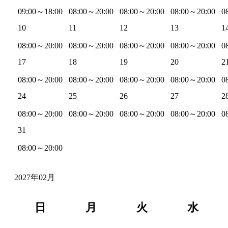
09:00～18:00
08:00～20:00
08:00～20:00
08:00～20:00
0
10
11
12
13
1
08:00～20:00
08:00～20:00
08:00～20:00
08:00～20:00
0
17
18
19
20
2
08:00～20:00
08:00～20:00
08:00～20:00
08:00～20:00
0
24
25
26
27
2
08:00～20:00
08:00～20:00
08:00～20:00
08:00～20:00
0
31
08:00～20:00
2027年02月
日
月
火
水