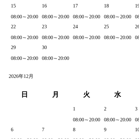
15
16
17
18
1
08:00～20:00
08:00～20:00
08:00～20:00
08:00～20:00
0
22
23
24
25
2
08:00～20:00
08:00～20:00
08:00～20:00
08:00～20:00
0
29
30
08:00～20:00
08:00～20:00
2026年12月
日
月
火
水
1
2
3
08:00～20:00
08:00～20:00
0
6
7
8
9
1