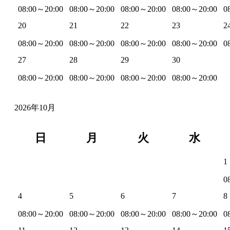
08:00～20:00
08:00～20:00
08:00～20:00
08:00～20:00
0
20
21
22
23
2
08:00～20:00
08:00～20:00
08:00～20:00
08:00～20:00
0
27
28
29
30
08:00～20:00
08:00～20:00
08:00～20:00
08:00～20:00
2026年10月
日
月
火
水
1
0
4
5
6
7
8
08:00～20:00
08:00～20:00
08:00～20:00
08:00～20:00
0