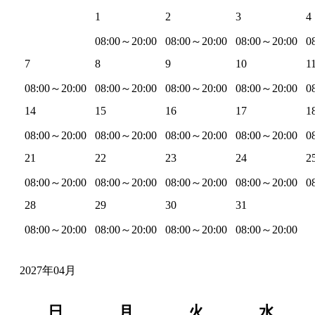
1
2
3
4
08:00～20:00
08:00～20:00
08:00～20:00
0
7
8
9
10
1
08:00～20:00
08:00～20:00
08:00～20:00
08:00～20:00
0
14
15
16
17
1
08:00～20:00
08:00～20:00
08:00～20:00
08:00～20:00
0
21
22
23
24
2
08:00～20:00
08:00～20:00
08:00～20:00
08:00～20:00
0
28
29
30
31
08:00～20:00
08:00～20:00
08:00～20:00
08:00～20:00
2027年04月
日
月
火
水