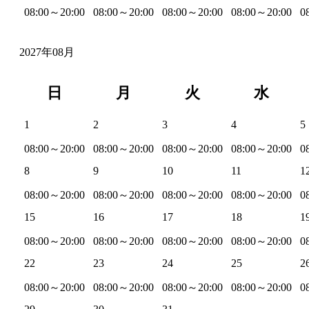
08:00～20:00
08:00～20:00
08:00～20:00
08:00～20:00
0
2027年08月
日
月
火
水
1
2
3
4
5
08:00～20:00
08:00～20:00
08:00～20:00
08:00～20:00
0
8
9
10
11
1
08:00～20:00
08:00～20:00
08:00～20:00
08:00～20:00
0
15
16
17
18
1
08:00～20:00
08:00～20:00
08:00～20:00
08:00～20:00
0
22
23
24
25
2
08:00～20:00
08:00～20:00
08:00～20:00
08:00～20:00
0