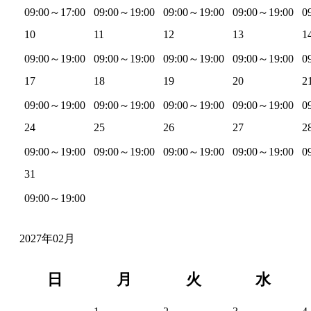
09:00～17:00
09:00～19:00
09:00～19:00
09:00～19:00
0
10
11
12
13
1
09:00～19:00
09:00～19:00
09:00～19:00
09:00～19:00
0
17
18
19
20
2
09:00～19:00
09:00～19:00
09:00～19:00
09:00～19:00
0
24
25
26
27
2
09:00～19:00
09:00～19:00
09:00～19:00
09:00～19:00
0
31
09:00～19:00
2027年02月
日
月
火
水