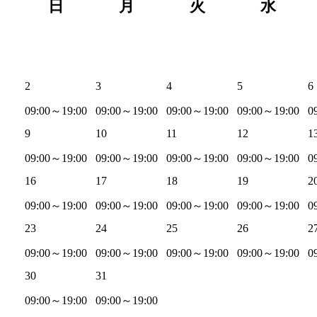
日
月
火
水
2
3
4
5
6
09:00～19:00
09:00～19:00
09:00～19:00
09:00～19:00
0
9
10
11
12
1
09:00～19:00
09:00～19:00
09:00～19:00
09:00～19:00
0
16
17
18
19
2
09:00～19:00
09:00～19:00
09:00～19:00
09:00～19:00
0
23
24
25
26
2
09:00～19:00
09:00～19:00
09:00～19:00
09:00～19:00
0
30
31
09:00～19:00
09:00～19:00