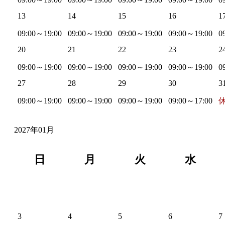
13
14
15
16
1
09:00～19:00
09:00～19:00
09:00～19:00
09:00～19:00
0
20
21
22
23
2
09:00～19:00
09:00～19:00
09:00～19:00
09:00～19:00
0
27
28
29
30
3
09:00～19:00
09:00～19:00
09:00～19:00
09:00～17:00
2027年01月
日
月
火
水
3
4
5
6
7