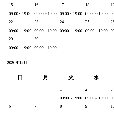
15
16
17
18
1
09:00～19:00
09:00～19:00
09:00～19:00
09:00～19:00
0
22
23
24
25
2
09:00～19:00
09:00～19:00
09:00～19:00
09:00～19:00
0
29
30
09:00～19:00
09:00～19:00
2026年12月
日
月
火
水
1
2
3
09:00～19:00
09:00～19:00
0
6
7
8
9
1