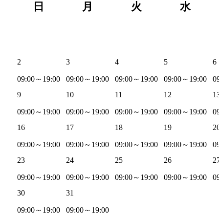
日
月
火
水
2
3
4
5
6
09:00～19:00
09:00～19:00
09:00～19:00
09:00～19:00
0
9
10
11
12
1
09:00～19:00
09:00～19:00
09:00～19:00
09:00～19:00
0
16
17
18
19
2
09:00～19:00
09:00～19:00
09:00～19:00
09:00～19:00
0
23
24
25
26
2
09:00～19:00
09:00～19:00
09:00～19:00
09:00～19:00
0
30
31
09:00～19:00
09:00～19:00