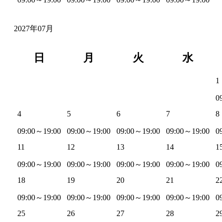
2027年07月
日
月
火
水
1
0
4
5
6
7
8
09:00～19:00
09:00～19:00
09:00～19:00
09:00～19:00
0
11
12
13
14
1
09:00～19:00
09:00～19:00
09:00～19:00
09:00～19:00
0
18
19
20
21
2
09:00～19:00
09:00～19:00
09:00～19:00
09:00～19:00
0
25
26
27
28
2