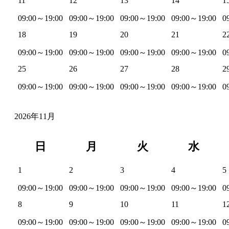
11
12
13
14
1
09:00～19:00
09:00～19:00
09:00～19:00
09:00～19:00
0
18
19
20
21
2
09:00～19:00
09:00～19:00
09:00～19:00
09:00～19:00
0
25
26
27
28
2
09:00～19:00
09:00～19:00
09:00～19:00
09:00～19:00
0
2026年11月
日
月
火
水
1
2
3
4
5
09:00～19:00
09:00～19:00
09:00～19:00
09:00～19:00
0
8
9
10
11
1
09:00～19:00
09:00～19:00
09:00～19:00
09:00～19:00
0