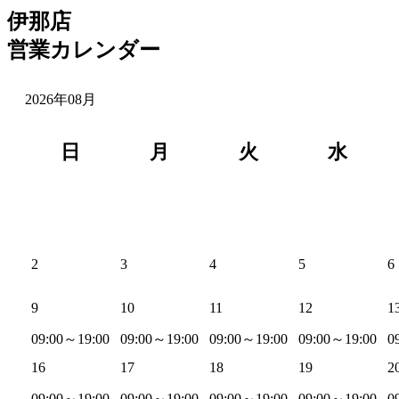
伊那店
営業カレンダー
2026年08月
日
月
火
水
2
3
4
5
6
9
10
11
12
1
09:00～19:00
09:00～19:00
09:00～19:00
09:00～19:00
0
16
17
18
19
2
09:00～19:00
09:00～19:00
09:00～19:00
09:00～19:00
0