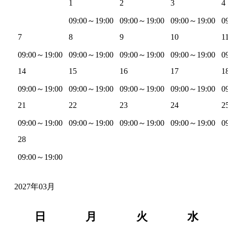
1
2
3
4
09:00～19:00
09:00～19:00
09:00～19:00
0
7
8
9
10
1
09:00～19:00
09:00～19:00
09:00～19:00
09:00～19:00
0
14
15
16
17
1
09:00～19:00
09:00～19:00
09:00～19:00
09:00～19:00
0
21
22
23
24
2
09:00～19:00
09:00～19:00
09:00～19:00
09:00～19:00
0
28
09:00～19:00
2027年03月
日
月
火
水