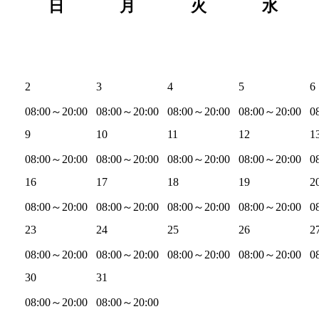
日
月
火
水
2
3
4
5
6
08:00～20:00
08:00～20:00
08:00～20:00
08:00～20:00
0
9
10
11
12
1
08:00～20:00
08:00～20:00
08:00～20:00
08:00～20:00
0
16
17
18
19
2
08:00～20:00
08:00～20:00
08:00～20:00
08:00～20:00
0
23
24
25
26
2
08:00～20:00
08:00～20:00
08:00～20:00
08:00～20:00
0
30
31
08:00～20:00
08:00～20:00