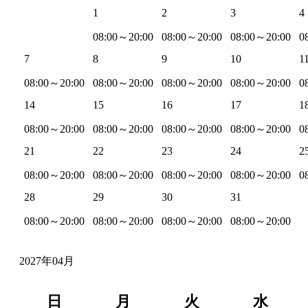
1
2
3
4
08:00～20:00
08:00～20:00
08:00～20:00
0
7
8
9
10
1
08:00～20:00
08:00～20:00
08:00～20:00
08:00～20:00
0
14
15
16
17
1
08:00～20:00
08:00～20:00
08:00～20:00
08:00～20:00
0
21
22
23
24
2
08:00～20:00
08:00～20:00
08:00～20:00
08:00～20:00
0
28
29
30
31
08:00～20:00
08:00～20:00
08:00～20:00
08:00～20:00
2027年04月
日
月
火
水