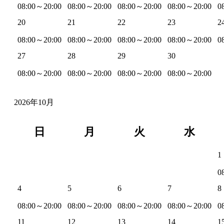
08:00～20:00
08:00～20:00
08:00～20:00
08:00～20:00
0
20
21
22
23
2
08:00～20:00
08:00～20:00
08:00～20:00
08:00～20:00
0
27
28
29
30
08:00～20:00
08:00～20:00
08:00～20:00
08:00～20:00
2026年10月
日
月
火
水
1
0
4
5
6
7
8
08:00～20:00
08:00～20:00
08:00～20:00
08:00～20:00
0
11
12
13
14
1