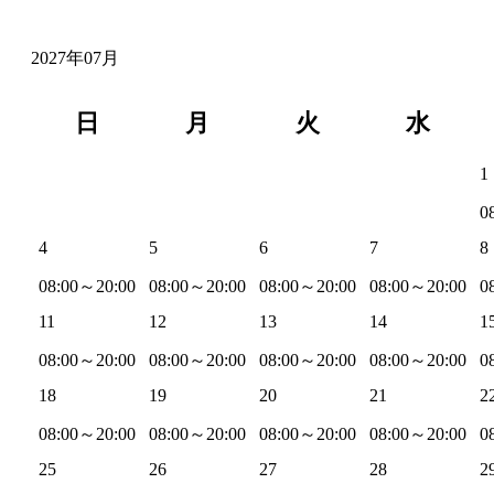
2027年07月
日
月
火
水
1
0
4
5
6
7
8
08:00～20:00
08:00～20:00
08:00～20:00
08:00～20:00
0
11
12
13
14
1
08:00～20:00
08:00～20:00
08:00～20:00
08:00～20:00
0
18
19
20
21
2
08:00～20:00
08:00～20:00
08:00～20:00
08:00～20:00
0
25
26
27
28
2