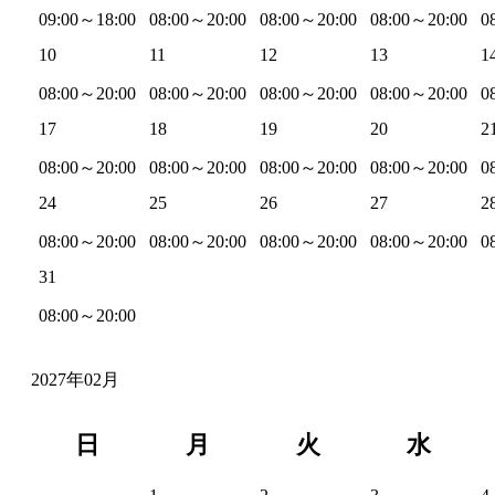
09:00～18:00
08:00～20:00
08:00～20:00
08:00～20:00
0
10
11
12
13
1
08:00～20:00
08:00～20:00
08:00～20:00
08:00～20:00
0
17
18
19
20
2
08:00～20:00
08:00～20:00
08:00～20:00
08:00～20:00
0
24
25
26
27
2
08:00～20:00
08:00～20:00
08:00～20:00
08:00～20:00
0
31
08:00～20:00
2027年02月
日
月
火
水