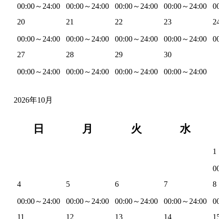
00:00～24:00
00:00～24:00
00:00～24:00
00:00～24:00
0
20
21
22
23
2
00:00～24:00
00:00～24:00
00:00～24:00
00:00～24:00
0
27
28
29
30
00:00～24:00
00:00～24:00
00:00～24:00
00:00～24:00
2026年10月
日
月
火
水
1
0
4
5
6
7
8
00:00～24:00
00:00～24:00
00:00～24:00
00:00～24:00
0
11
12
13
14
1