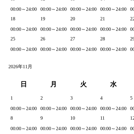
00:00～24:00
00:00～24:00
00:00～24:00
00:00～24:00
0
18
19
20
21
2
00:00～24:00
00:00～24:00
00:00～24:00
00:00～24:00
0
25
26
27
28
2
00:00～24:00
00:00～24:00
00:00～24:00
00:00～24:00
0
2026年11月
日
月
火
水
1
2
3
4
5
00:00～24:00
00:00～24:00
00:00～24:00
00:00～24:00
0
8
9
10
11
1
00:00～24:00
00:00～24:00
00:00～24:00
00:00～24:00
0