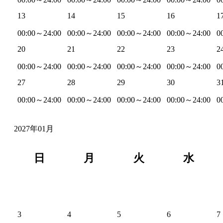
13
14
15
16
1
00:00～24:00
00:00～24:00
00:00～24:00
00:00～24:00
0
20
21
22
23
2
00:00～24:00
00:00～24:00
00:00～24:00
00:00～24:00
0
27
28
29
30
3
00:00～24:00
00:00～24:00
00:00～24:00
00:00～24:00
0
2027年01月
日
月
火
水
3
4
5
6
7