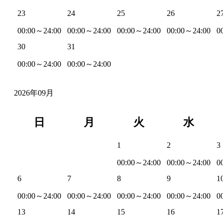
23
24
25
26
2
00:00～24:00
00:00～24:00
00:00～24:00
00:00～24:00
0
30
31
00:00～24:00
00:00～24:00
2026年09月
日
月
火
水
1
2
3
00:00～24:00
00:00～24:00
0
6
7
8
9
1
00:00～24:00
00:00～24:00
00:00～24:00
00:00～24:00
0
13
14
15
16
1