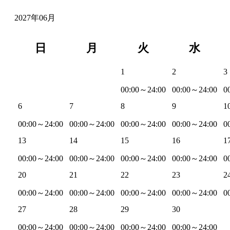
2027年06月
日
月
火
水
1
2
3
00:00～24:00
00:00～24:00
0
6
7
8
9
1
00:00～24:00
00:00～24:00
00:00～24:00
00:00～24:00
0
13
14
15
16
1
00:00～24:00
00:00～24:00
00:00～24:00
00:00～24:00
0
20
21
22
23
2
00:00～24:00
00:00～24:00
00:00～24:00
00:00～24:00
0
27
28
29
30
00:00～24:00
00:00～24:00
00:00～24:00
00:00～24:00