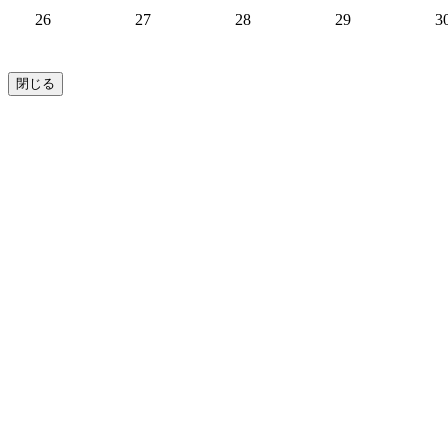
26
27
28
29
3
閉じる