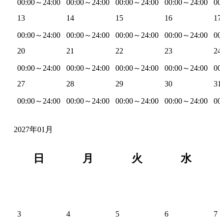
00:00～24:00
00:00～24:00
00:00～24:00
00:00～24:00
0
13
14
15
16
1
00:00～24:00
00:00～24:00
00:00～24:00
00:00～24:00
0
20
21
22
23
2
00:00～24:00
00:00～24:00
00:00～24:00
00:00～24:00
0
27
28
29
30
3
00:00～24:00
00:00～24:00
00:00～24:00
00:00～24:00
0
2027年01月
日
月
火
水
3
4
5
6
7