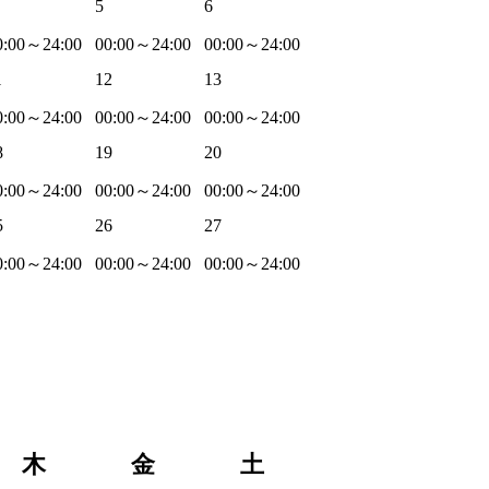
5
6
0:00～24:00
00:00～24:00
00:00～24:00
1
12
13
0:00～24:00
00:00～24:00
00:00～24:00
8
19
20
0:00～24:00
00:00～24:00
00:00～24:00
5
26
27
0:00～24:00
00:00～24:00
00:00～24:00
木
金
土