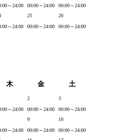
0:00～24:00
00:00～24:00
00:00～24:00
4
25
26
0:00～24:00
00:00～24:00
00:00～24:00
木
金
土
2
3
0:00～24:00
00:00～24:00
00:00～24:00
9
10
0:00～24:00
00:00～24:00
00:00～24:00