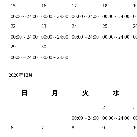
15
16
17
18
1
00:00～24:00
00:00～24:00
00:00～24:00
00:00～24:00
0
22
23
24
25
2
00:00～24:00
00:00～24:00
00:00～24:00
00:00～24:00
0
29
30
00:00～24:00
00:00～24:00
2026年12月
日
月
火
水
1
2
3
00:00～24:00
00:00～24:00
0
6
7
8
9
1