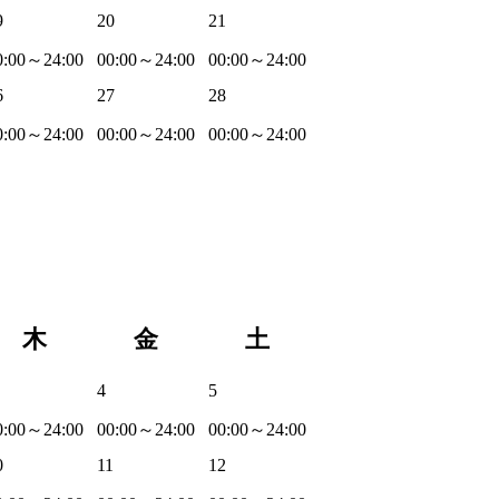
9
20
21
0:00～24:00
00:00～24:00
00:00～24:00
6
27
28
0:00～24:00
00:00～24:00
00:00～24:00
木
金
土
4
5
0:00～24:00
00:00～24:00
00:00～24:00
0
11
12