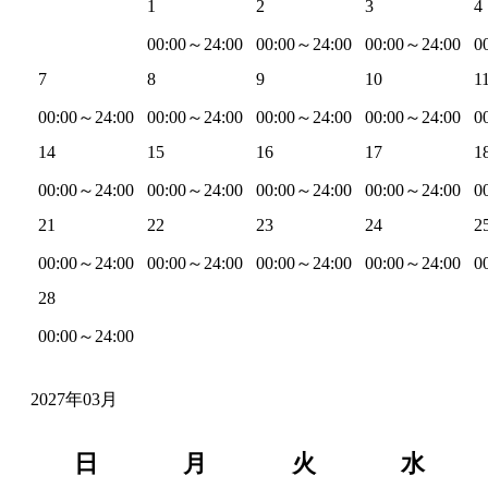
1
2
3
4
00:00～24:00
00:00～24:00
00:00～24:00
0
7
8
9
10
1
00:00～24:00
00:00～24:00
00:00～24:00
00:00～24:00
0
14
15
16
17
1
00:00～24:00
00:00～24:00
00:00～24:00
00:00～24:00
0
21
22
23
24
2
00:00～24:00
00:00～24:00
00:00～24:00
00:00～24:00
0
28
00:00～24:00
2027年03月
日
月
火
水