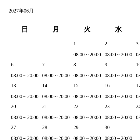
2027年06月
日
月
火
水
1
2
3
08:00～20:00
08:00～20:00
0
6
7
8
9
1
08:00～20:00
08:00～20:00
08:00～20:00
08:00～20:00
0
13
14
15
16
1
08:00～20:00
08:00～20:00
08:00～20:00
08:00～20:00
0
20
21
22
23
2
08:00～20:00
08:00～20:00
08:00～20:00
08:00～20:00
0
27
28
29
30
08:00～20:00
08:00～20:00
08:00～20:00
08:00～20:00