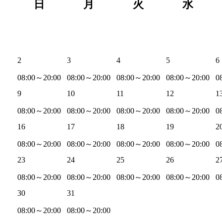
日
月
火
水
2
3
4
5
6
08:00～20:00
08:00～20:00
08:00～20:00
08:00～20:00
0
9
10
11
12
1
08:00～20:00
08:00～20:00
08:00～20:00
08:00～20:00
0
16
17
18
19
2
08:00～20:00
08:00～20:00
08:00～20:00
08:00～20:00
0
23
24
25
26
2
08:00～20:00
08:00～20:00
08:00～20:00
08:00～20:00
0
30
31
08:00～20:00
08:00～20:00