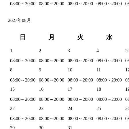
08:00～20:00
08:00～20:00
08:00～20:00
08:00～20:00
0
2027年08月
日
月
火
水
1
2
3
4
5
08:00～20:00
08:00～20:00
08:00～20:00
08:00～20:00
0
8
9
10
11
1
08:00～20:00
08:00～20:00
08:00～20:00
08:00～20:00
0
15
16
17
18
1
08:00～20:00
08:00～20:00
08:00～20:00
08:00～20:00
0
22
23
24
25
2
08:00～20:00
08:00～20:00
08:00～20:00
08:00～20:00
0
29
30
31