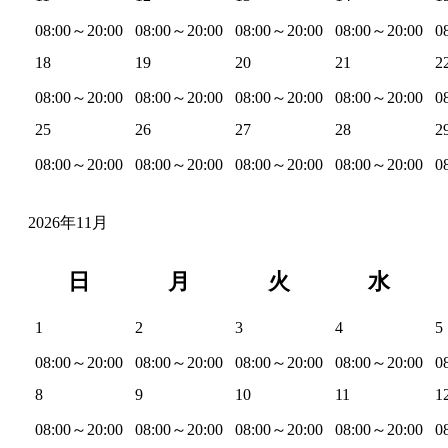
08:00～20:00
08:00～20:00
08:00～20:00
08:00～20:00
0
18
19
20
21
2
08:00～20:00
08:00～20:00
08:00～20:00
08:00～20:00
0
25
26
27
28
2
08:00～20:00
08:00～20:00
08:00～20:00
08:00～20:00
0
2026年11月
日
月
火
水
1
2
3
4
5
08:00～20:00
08:00～20:00
08:00～20:00
08:00～20:00
0
8
9
10
11
1
08:00～20:00
08:00～20:00
08:00～20:00
08:00～20:00
0