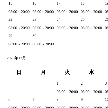
15
16
17
18
1
08:00～20:00
08:00～20:00
08:00～20:00
08:00～20:00
0
22
23
24
25
2
08:00～20:00
08:00～20:00
08:00～20:00
08:00～20:00
0
29
30
08:00～20:00
08:00～20:00
2026年12月
日
月
火
水
1
2
3
08:00～20:00
08:00～20:00
0
6
7
8
9
1
08:00～20:00
08:00～20:00
08:00～20:00
08:00～20:00
0