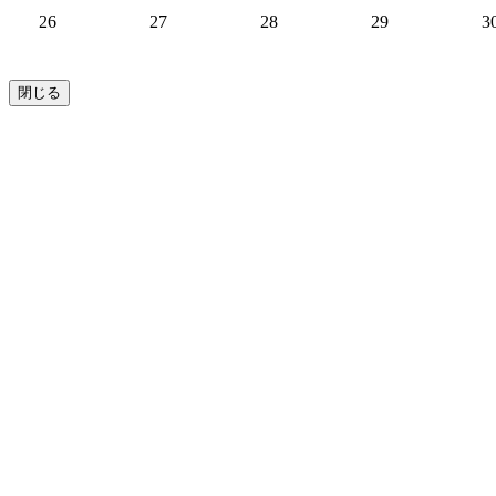
26
27
28
29
3
閉じる