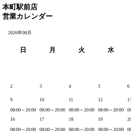
本町駅前店
営業カレンダー
2026年08月
日
月
火
水
2
3
4
5
6
9
10
11
12
1
08:00～20:00
08:00～20:00
08:00～20:00
08:00～20:00
0
16
17
18
19
2
08:00～20:00
08:00～20:00
08:00～20:00
08:00～20:00
0