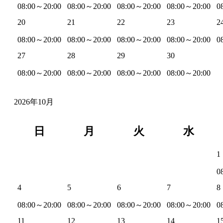
08:00～20:00
08:00～20:00
08:00～20:00
08:00～20:00
0
20
21
22
23
2
08:00～20:00
08:00～20:00
08:00～20:00
08:00～20:00
0
27
28
29
30
08:00～20:00
08:00～20:00
08:00～20:00
08:00～20:00
2026年10月
日
月
火
水
1
0
4
5
6
7
8
08:00～20:00
08:00～20:00
08:00～20:00
08:00～20:00
0
11
12
13
14
1