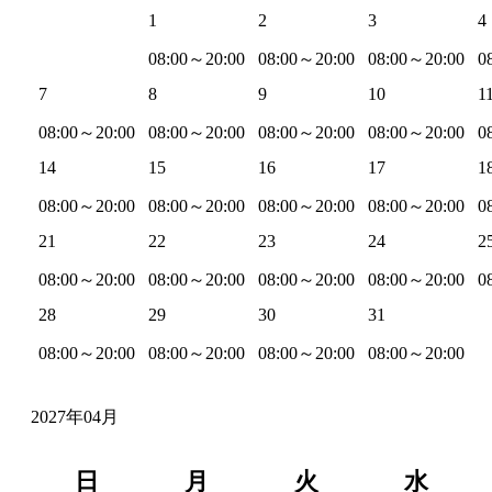
1
2
3
4
08:00～20:00
08:00～20:00
08:00～20:00
0
7
8
9
10
1
08:00～20:00
08:00～20:00
08:00～20:00
08:00～20:00
0
14
15
16
17
1
08:00～20:00
08:00～20:00
08:00～20:00
08:00～20:00
0
21
22
23
24
2
08:00～20:00
08:00～20:00
08:00～20:00
08:00～20:00
0
28
29
30
31
08:00～20:00
08:00～20:00
08:00～20:00
08:00～20:00
2027年04月
日
月
火
水