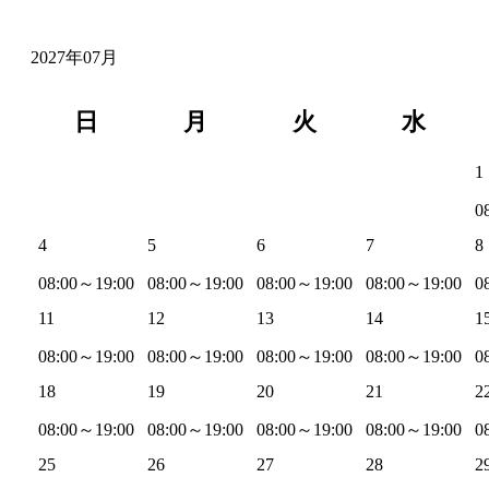
2027年07月
日
月
火
水
1
0
4
5
6
7
8
08:00～19:00
08:00～19:00
08:00～19:00
08:00～19:00
0
11
12
13
14
1
08:00～19:00
08:00～19:00
08:00～19:00
08:00～19:00
0
18
19
20
21
2
08:00～19:00
08:00～19:00
08:00～19:00
08:00～19:00
0
25
26
27
28
2