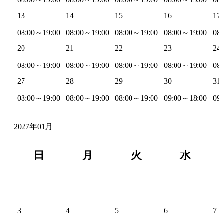
13
14
15
16
1
08:00～19:00
08:00～19:00
08:00～19:00
08:00～19:00
0
20
21
22
23
2
08:00～19:00
08:00～19:00
08:00～19:00
08:00～19:00
0
27
28
29
30
3
08:00～19:00
08:00～19:00
08:00～19:00
09:00～18:00
0
2027年01月
日
月
火
水
3
4
5
6
7