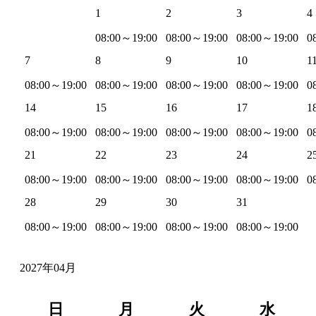
1
2
3
4
08:00～19:00
08:00～19:00
08:00～19:00
0
7
8
9
10
1
08:00～19:00
08:00～19:00
08:00～19:00
08:00～19:00
0
14
15
16
17
1
08:00～19:00
08:00～19:00
08:00～19:00
08:00～19:00
0
21
22
23
24
2
08:00～19:00
08:00～19:00
08:00～19:00
08:00～19:00
0
28
29
30
31
08:00～19:00
08:00～19:00
08:00～19:00
08:00～19:00
2027年04月
日
月
火
水