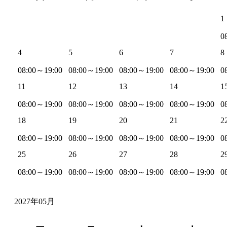
1
0
4
5
6
7
8
08:00～19:00
08:00～19:00
08:00～19:00
08:00～19:00
0
11
12
13
14
1
08:00～19:00
08:00～19:00
08:00～19:00
08:00～19:00
0
18
19
20
21
2
08:00～19:00
08:00～19:00
08:00～19:00
08:00～19:00
0
25
26
27
28
2
08:00～19:00
08:00～19:00
08:00～19:00
08:00～19:00
0
2027年05月