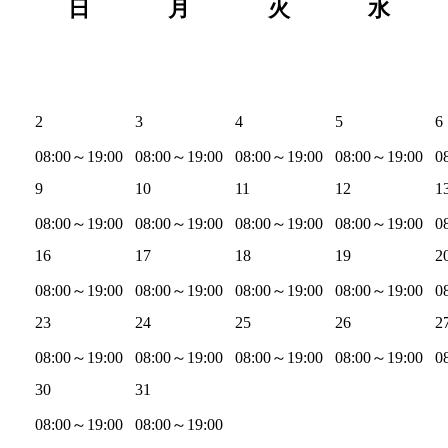
日
月
火
水
2
3
4
5
6
08:00～19:00
08:00～19:00
08:00～19:00
08:00～19:00
0
9
10
11
12
1
08:00～19:00
08:00～19:00
08:00～19:00
08:00～19:00
0
16
17
18
19
2
08:00～19:00
08:00～19:00
08:00～19:00
08:00～19:00
0
23
24
25
26
2
08:00～19:00
08:00～19:00
08:00～19:00
08:00～19:00
0
30
31
08:00～19:00
08:00～19:00