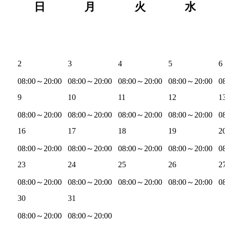
日
月
火
水
2
3
4
5
6
08:00～20:00
08:00～20:00
08:00～20:00
08:00～20:00
0
9
10
11
12
1
08:00～20:00
08:00～20:00
08:00～20:00
08:00～20:00
0
16
17
18
19
2
08:00～20:00
08:00～20:00
08:00～20:00
08:00～20:00
0
23
24
25
26
2
08:00～20:00
08:00～20:00
08:00～20:00
08:00～20:00
0
30
31
08:00～20:00
08:00～20:00