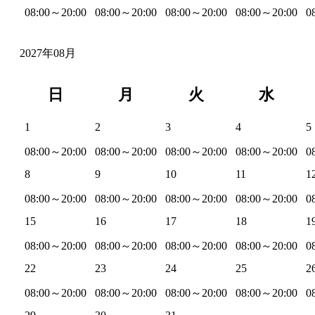
08:00～20:00
08:00～20:00
08:00～20:00
08:00～20:00
0
2027年08月
日
月
火
水
1
2
3
4
5
08:00～20:00
08:00～20:00
08:00～20:00
08:00～20:00
0
8
9
10
11
1
08:00～20:00
08:00～20:00
08:00～20:00
08:00～20:00
0
15
16
17
18
1
08:00～20:00
08:00～20:00
08:00～20:00
08:00～20:00
0
22
23
24
25
2
08:00～20:00
08:00～20:00
08:00～20:00
08:00～20:00
0