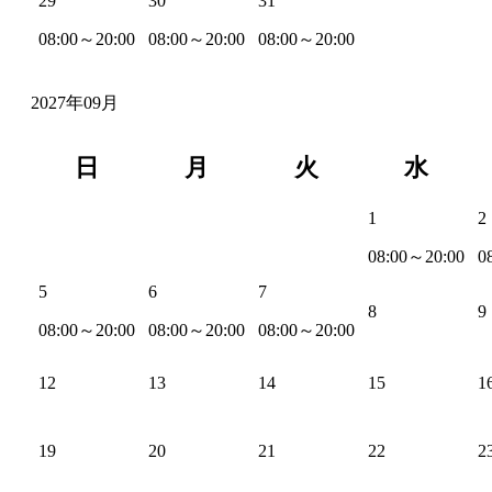
29
30
31
08:00～20:00
08:00～20:00
08:00～20:00
2027年09月
日
月
火
水
1
2
08:00～20:00
0
5
6
7
8
9
08:00～20:00
08:00～20:00
08:00～20:00
12
13
14
15
1
19
20
21
22
2