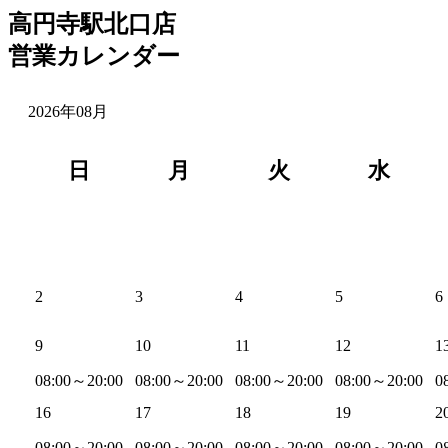
高円寺駅北口店
営業カレンダー
2026年08月
日
月
火
水
2
3
4
5
6
9
10
11
12
1
08:00～20:00
08:00～20:00
08:00～20:00
08:00～20:00
0
16
17
18
19
2
08:00～20:00
08:00～20:00
08:00～20:00
08:00～20:00
0