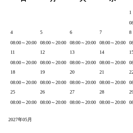
1
0
4
5
6
7
8
08:00～20:00
08:00～20:00
08:00～20:00
08:00～20:00
0
11
12
13
14
1
08:00～20:00
08:00～20:00
08:00～20:00
08:00～20:00
0
18
19
20
21
2
08:00～20:00
08:00～20:00
08:00～20:00
08:00～20:00
0
25
26
27
28
2
08:00～20:00
08:00～20:00
08:00～20:00
08:00～20:00
0
2027年05月