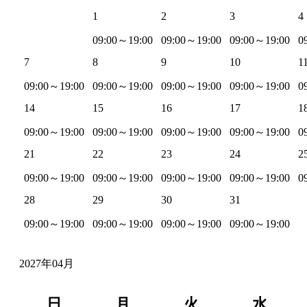
1
2
3
4
09:00～19:00
09:00～19:00
09:00～19:00
0
7
8
9
10
1
09:00～19:00
09:00～19:00
09:00～19:00
09:00～19:00
0
14
15
16
17
1
09:00～19:00
09:00～19:00
09:00～19:00
09:00～19:00
0
21
22
23
24
2
09:00～19:00
09:00～19:00
09:00～19:00
09:00～19:00
0
28
29
30
31
09:00～19:00
09:00～19:00
09:00～19:00
09:00～19:00
2027年04月
日
月
火
水