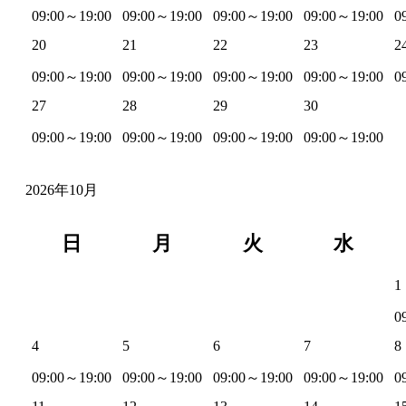
09:00～19:00
09:00～19:00
09:00～19:00
09:00～19:00
0
20
21
22
23
2
09:00～19:00
09:00～19:00
09:00～19:00
09:00～19:00
0
27
28
29
30
09:00～19:00
09:00～19:00
09:00～19:00
09:00～19:00
2026年10月
日
月
火
水
1
0
4
5
6
7
8
09:00～19:00
09:00～19:00
09:00～19:00
09:00～19:00
0