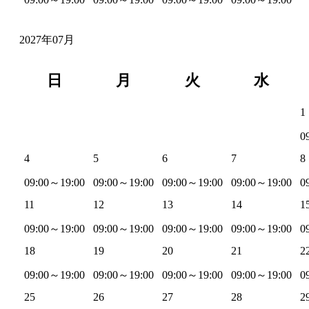
2027年07月
日
月
火
水
1
0
4
5
6
7
8
09:00～19:00
09:00～19:00
09:00～19:00
09:00～19:00
0
11
12
13
14
1
09:00～19:00
09:00～19:00
09:00～19:00
09:00～19:00
0
18
19
20
21
2
09:00～19:00
09:00～19:00
09:00～19:00
09:00～19:00
0
25
26
27
28
2