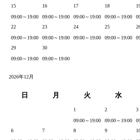
15
16
17
18
1
09:00～19:00
09:00～19:00
09:00～19:00
09:00～19:00
0
22
23
24
25
2
09:00～19:00
09:00～19:00
09:00～19:00
09:00～19:00
0
29
30
09:00～19:00
09:00～19:00
2026年12月
日
月
火
水
1
2
3
09:00～19:00
09:00～19:00
0
6
7
8
9
1