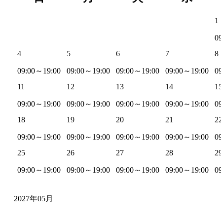
1
0
4
5
6
7
8
09:00～19:00
09:00～19:00
09:00～19:00
09:00～19:00
0
11
12
13
14
1
09:00～19:00
09:00～19:00
09:00～19:00
09:00～19:00
0
18
19
20
21
2
09:00～19:00
09:00～19:00
09:00～19:00
09:00～19:00
0
25
26
27
28
2
09:00～19:00
09:00～19:00
09:00～19:00
09:00～19:00
0
2027年05月