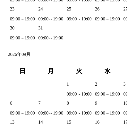
23
24
25
26
2
09:00～19:00
09:00～19:00
09:00～19:00
09:00～19:00
0
30
31
09:00～19:00
09:00～19:00
2026年09月
日
月
火
水
1
2
3
09:00～19:00
09:00～19:00
0
6
7
8
9
1
09:00～19:00
09:00～19:00
09:00～19:00
09:00～19:00
0
13
14
15
16
1