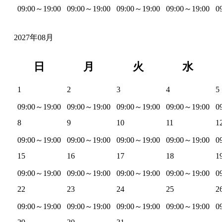
09:00～19:00
09:00～19:00
09:00～19:00
09:00～19:00
0
2027年08月
日
月
火
水
1
2
3
4
5
09:00～19:00
09:00～19:00
09:00～19:00
09:00～19:00
0
8
9
10
11
1
09:00～19:00
09:00～19:00
09:00～19:00
09:00～19:00
0
15
16
17
18
1
09:00～19:00
09:00～19:00
09:00～19:00
09:00～19:00
0
22
23
24
25
2
09:00～19:00
09:00～19:00
09:00～19:00
09:00～19:00
0