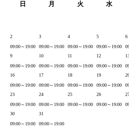
日
月
火
水
2
3
4
5
6
09:00～19:00
09:00～19:00
09:00～19:00
09:00～19:00
0
9
10
11
12
1
09:00～19:00
09:00～19:00
09:00～19:00
09:00～19:00
0
16
17
18
19
2
09:00～19:00
09:00～19:00
09:00～19:00
09:00～19:00
0
23
24
25
26
2
09:00～19:00
09:00～19:00
09:00～19:00
09:00～19:00
0
30
31
09:00～19:00
09:00～19:00