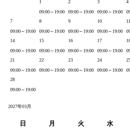
1
2
3
4
09:00～19:00
09:00～19:00
09:00～19:00
0
7
8
9
10
1
09:00～19:00
09:00～19:00
09:00～19:00
09:00～19:00
0
14
15
16
17
1
09:00～19:00
09:00～19:00
09:00～19:00
09:00～19:00
0
21
22
23
24
2
09:00～19:00
09:00～19:00
09:00～19:00
09:00～19:00
0
28
09:00～19:00
2027年03月
日
月
火
水