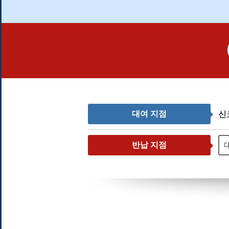
대여 지점
신
반납 지점