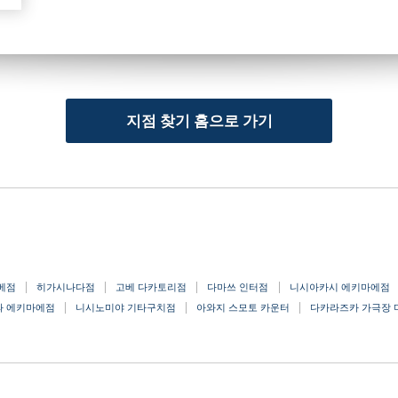
지점 찾기 홈으로 가기
베점
히가시나다점
고베 다카토리점
다마쓰 인터점
니시아카시 에키마에점
와 에키마에점
니시노미야 기타구치점
아와지 스모토 카운터
다카라즈카 가극장 