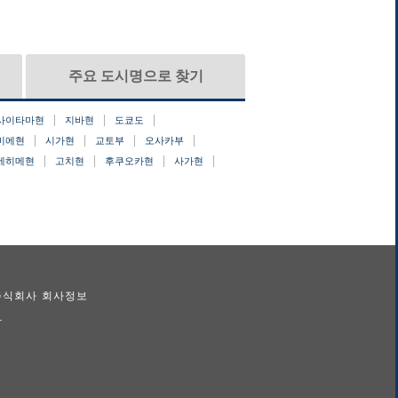
주요 도시명으로 찾기
사이타마현
지바현
도쿄도
미에현
시가현
교토부
오사카부
에히메현
고치현
후쿠오카현
사가현
 주식회사 회사정보
람