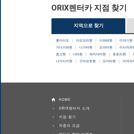
ORIX렌터카 지점 찾기
지역으로 찾기
홋카이도
아오모리현
이와테현
미야기현
가나가와현
니가타현
도야마현
이시카와
효고현
나라현
와카야마현
돗토리현
나가사키현
구마모토현
오이타현
미야자
HOME
ORIX렌터카 소개
지점 찾기
차종과 요금