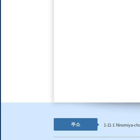
주소
1-11-1 Ninomiya-ch