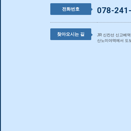
078-241
전화번호
찾아오시는 길
JR 신칸선 신고베역에
산노미야역에서 도보 