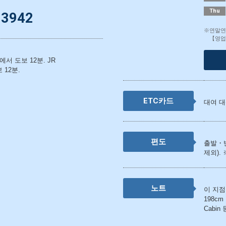
Thu
-3942
※연말연
【영업
서 도보 12분. JR
12분.
ETC카드
대여 대
편도
출발・
제외).
노트
이 지점
198cm
Cabi