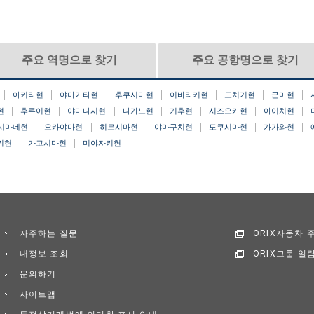
주요 역명으로 찾기
주요 공항명으로 찾기
아키타현
야마가타현
후쿠시마현
이바라키현
도치기현
군마현
현
후쿠이현
야마나시현
나가노현
기후현
시즈오카현
아이치현
시마네현
오카야마현
히로시마현
야마구치현
도쿠시마현
가가와현
키현
가고시마현
미야자키현
자주하는 질문
ORIX자동차
내정보 조회
ORIX그룹 일
문의하기
사이트맵