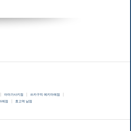
아마가사키점
쓰카구치 에키마에점
마에점
효고역 남점