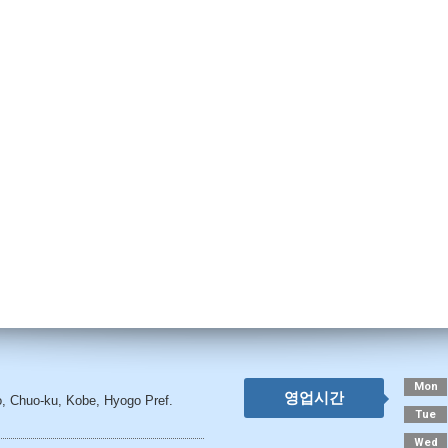
Mon
영업시간
o, Chuo-ku, Kobe, Hyogo Pref.
Tue
Wed