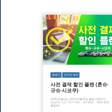
캠페인
인터넷 예약
사전 결제 할인 플랜 (혼슈·
규슈·시코쿠)
2026년6월1일~2026년9월30일 출발 차량까지
(대상외 기간: 7/17~7/19， 8/7~8/15， 9/18~9/22
출발분)