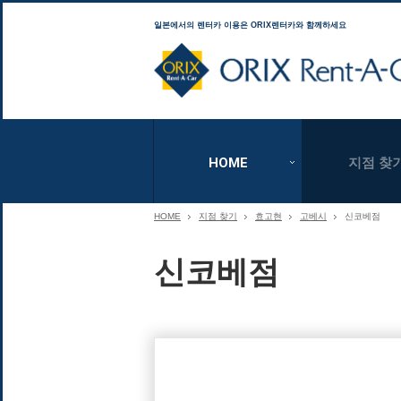
일본에서의 렌터카 이용은 ORIX렌터카와 함께하세요
HOME
지점 찾
HOME
지점 찾기
효고현
고베시
신코베점
신코베점