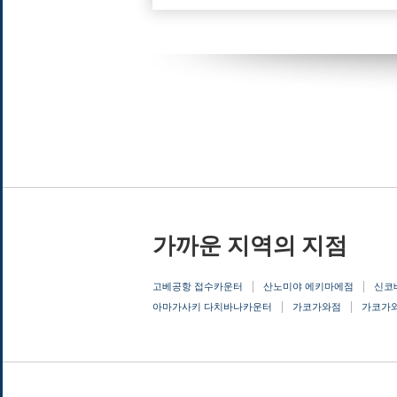
가까운 지역의 지점
고베공항 접수카운터
산노미야 에키마에점
신코
아마가사키 다치바나카운터
가코가와점
가코가