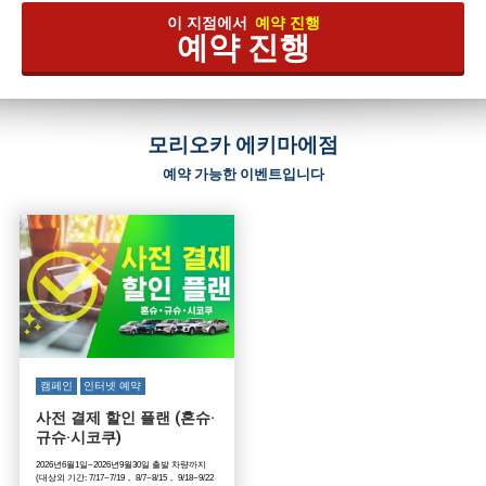
이 지점에서
예약 진행
예약 진행
모리오카 에키마에점
예약 가능한 이벤트입니다
캠페인
인터넷 예약
사전 결제 할인 플랜 (혼슈·
규슈·시코쿠)
2026년6월1일~2026년9월30일 출발 차량까지
(대상외 기간: 7/17~7/19， 8/7~8/15， 9/18~9/22