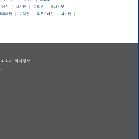
미에현
시가현
교토부
오사카부
에히메현
고치현
후쿠오카현
사가현
 주식회사 회사정보
람