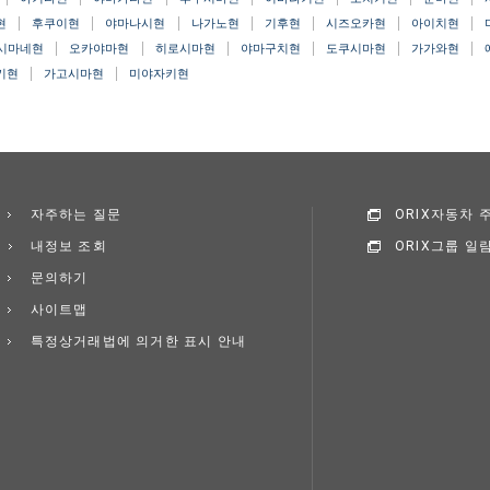
현
후쿠이현
야마나시현
나가노현
기후현
시즈오카현
아이치현
시마네현
오카야마현
히로시마현
야마구치현
도쿠시마현
가가와현
키현
가고시마현
미야자키현
자주하는 질문
ORIX자동차
내정보 조회
ORIX그룹 일
문의하기
사이트맵
특정상거래법에 의거한 표시 안내