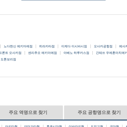
노다한신 에키마에점
히라카타점
이케다 이시바시점
오사카공항점
에사
프론트 오사카점
센리추오 에키마에점
아베노 하루카스점
긴테쓰 우에혼마치에
 도톤보리점
주요 역명으로 찾기
주요 공항명으로 찾기
아키타현
야마가타현
후쿠시마현
이바라키현
도치기현
군마현