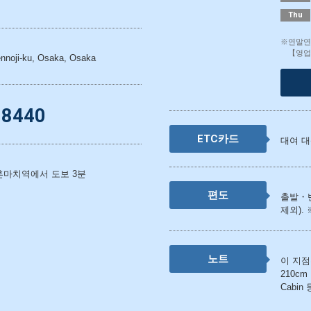
Thu
※연말연
【영업
nnoji-ku, Osaka, Osaka
-8440
ETC카드
대여 대
마치역에서 도보 3분
편도
출발・
제외).
노트
이 지점
210cm
Cabi