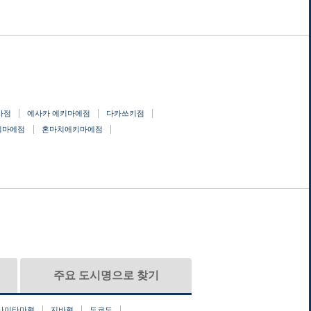
카점
에사카 에키마에점
다카쓰키점
키마에점
혼마치에키마에점
주요 도시명으로 찾기
사이타마현
지바현
도쿄도