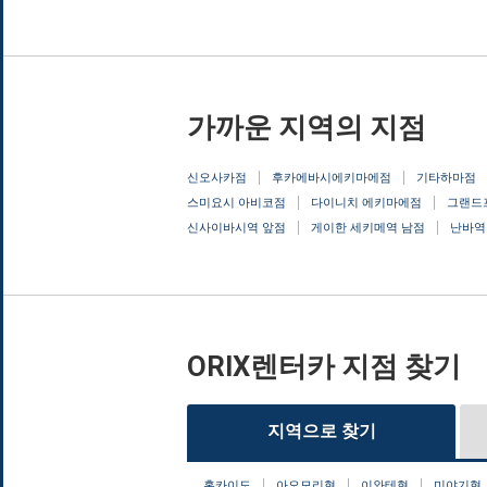
가까운 지역의 지점
신오사카점
후카에바시에키마에점
기타하마점
스미요시 아비코점
다이니치 에키마에점
그랜드
신사이바시역 앞점
게이한 세키메역 남점
난바역
ORIX렌터카 지점 찾기
지역으로 찾기
홋카이도
아오모리현
이와테현
미야기현