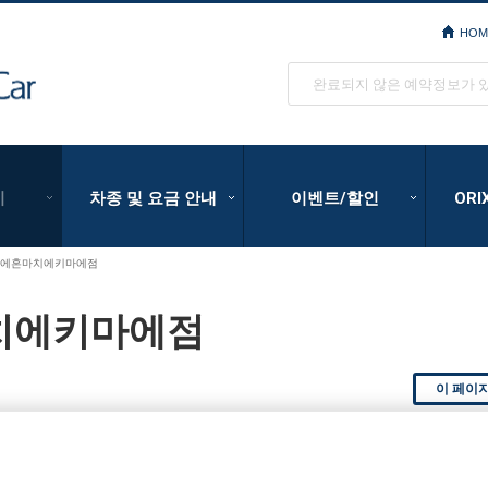
HOM
ORIX Rent a Car
완료되지 않은 예약정보가 
기
차종 및 요금 안내
이벤트/할인
OR
우에혼마치에키마에점
치에키마에점
이 페이