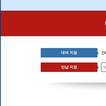
대여 지점
긴
반납 지점