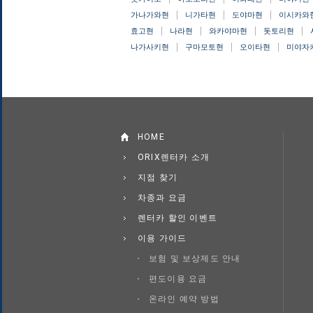
가나가와현
니가타현
도야마현
이시카와
효고현
나라현
와카야마현
돗토리현
나가사키현
구마모토현
오이타현
미야자
HOME
ORIX렌터카 소개
지점 찾기
차종과 요금
렌터카 할인 이벤트
이용 가이드
보험 및 보상제도 안내
편도이용 요금
온라인 예약 방법